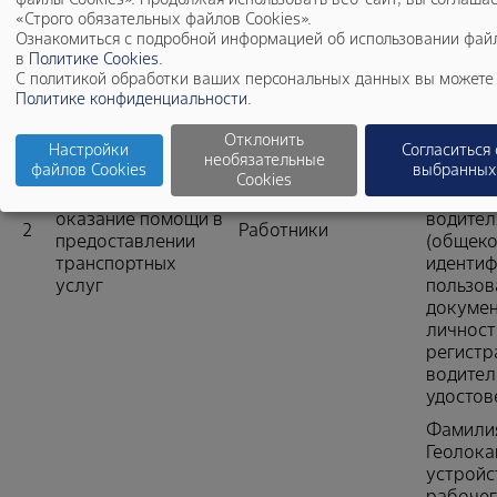
Адрес э
«Строго обязательных файлов Cookies».
Номер т
Ознакомиться с подробной информацией об использовании файл
в
Политике Cookies
.
Фамилия
С политикой обработки ваших персональных данных вы можете 
Табельн
Политике конфиденциальности
.
приняти
Должнос
Отклонить
Настройки
Согласиться
работы;
необязательные
файлов Cookies
выбранных
Выдача служебных
телефон
Cookies
автомобилей и
электро
оказание помощи в
водител
2
Работники
предоставлении
(общек
транспортных
идентиф
услуг
пользов
докумен
личност
регистр
водител
удостов
Фамилия
Геолока
устройс
рабочег