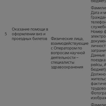
бюджет)
Фамилия
Дата и 
Граждан
телефон
служебн
Оказание помощи в
Номер ф
5
оформлении виз и
электро
проездных билетов
Физические лица,
докумен
взаимодействующие
личност
с Оператором по
заграни
вопросам научной
Данные 
деятельности –
поездка
специалисты
рейсы, 
здравоохранения
бюджет)
Должнос
жительс
фактиче
трудово
Фотогр
изображ
Фамилия