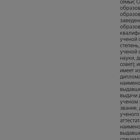
семьи; 
образов
образов
заведен
образов
квалифи
ученой 
степень
ученой 
науки, 
совет); 
имеет и
диплома
наимено
выдавше
выдачи 
ученом 
звание,
ученого
аттестат
наимено
выдавше
специал