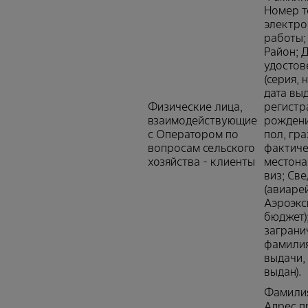
Номер т
электро
работы;
Район; 
удостов
(серия, 
дата вы
Физические лица,
регистр
взаимодействующие
рождени
с Оператором по
пол, гр
вопросам сельского
фактиче
хозяйства - клиенты
местона
виз; Св
(авиаре
Аэроэкс
бюджет)
заграни
фамилия,
выдачи,
выдан).
Фамилия
Адрес п