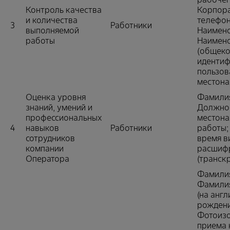
Контроль качества
Корпор
и количества
телефон
3
Работники
выполняемой
Наимено
работы
Наимено
(общек
идентиф
пользов
местона
Оценка уровня
Фамилия
знаний, умений и
Должнос
профессиональных
местона
4
навыков
Работники
работы;
сотрудников
время в
компании
расшиф
Оператора
(транск
Фамилия
Фамилия
(на англ
рождени
Фотоизо
приема 