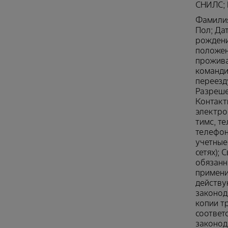
СНИЛС; 
Фамилия
Пол; Да
рождени
положен
прожива
команди
переезд
Разреше
Контакт
электро
тимс, т
телефона
учетные
сетях); 
обязанн
примени
действ
законод
копии т
соответ
законод