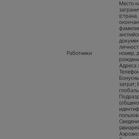
Место н
заграни
(страна,
окончан
фамилия
английс
докумен
личность
Работники
номер, 
рождени
Адреса 
Телефон
Бонусны
затрат; 
глобаль
Подразд
(общек
идентиф
пользова
Сведени
(авиаре
Аэроэкс