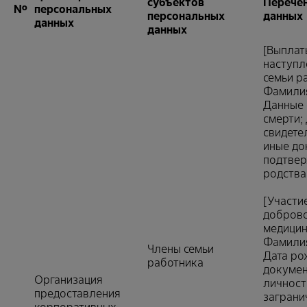
субъектов
Перече
№
персональных
персональных
данных
данных
данных
[Выплат
наступл
семьи р
Фамилия
Данные 
смерти;
свидете
иные до
подтвер
родства
[Участи
добров
медицин
Фамилия
Члены семьи
Дата ро
работника
докумен
Организация
личност
предоставления
заграни