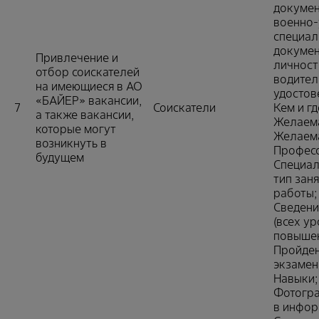
докумен
военно-
специал
докумен
Привлечение и
личност
отбор соискателей
водител
на имеющиеся в АО
удостов
«БАЙЕР» вакансии,
7
Соискатели
Кем и гд
а также вакансии,
Желаема
которые могут
Желаема
возникнуть в
Професс
будущем
Специал
тип зан
работы;
Сведени
(всех у
повышен
Пройден
экзамена
Навыки;
Фотогра
в инфор