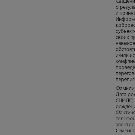
Сведени
о резул
и приня
Информа
добров
субъект
своих п
навыков
обстоят
и/или 
конфлик
проведе
перегов
перепис
Фамилия
Дата ро
СНИЛС; 
рождени
Фактиче
телефон
электро
Семейно