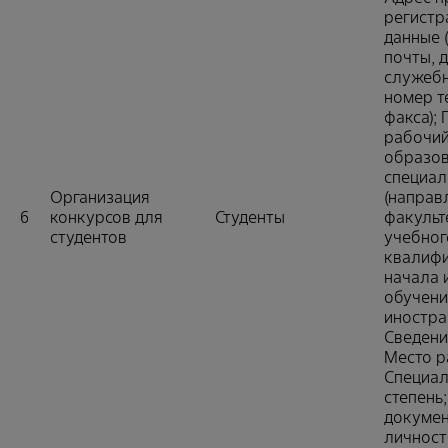
регистр
данные 
почты, 
служеб
номер т
факса);
рабочий
образов
специал
Организация
(направл
6
конкурсов для
Студенты
факульт
студентов
учебног
квалифи
начала 
обучени
иностра
Сведени
Место р
Специал
степень;
докумен
личност