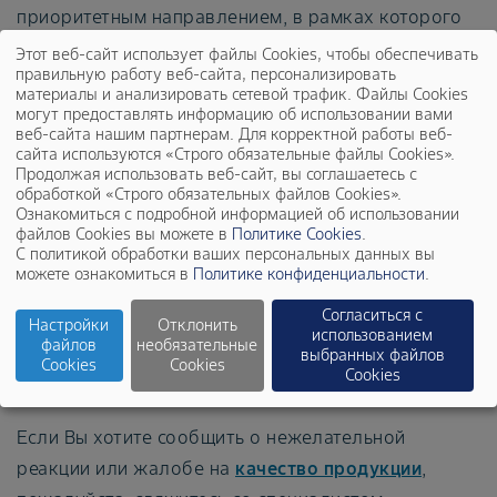
приоритетным направлением, в рамках которого
осуществляется взаимодействие с
Этот веб-сайт использует файлы Cookies, чтобы обеспечивать
правильную работу веб-сайта, персонализировать
соответствующими регуляторными и иными
материалы и анализировать сетевой трафик. Файлы Cookies
органами по всему миру. Компания Bayer всегда
могут предоставлять информацию об использовании вами
веб-сайта нашим партнерам. Для корректной работы веб-
предоставляет потребителям, пациентам и
сайта используются «Строго обязательные файлы Cookies».
работникам здравоохранения самую актуальную
Продолжая использовать веб-сайт, вы соглашаетесь с
обработкой «Строго обязательных файлов Cookies».
информацию о безопасном использовании своей
Ознакомиться с подробной информацией об использовании
продукции.
файлов Cookies вы можете в
Политике Cookies
.
С политикой обработки ваших персональных данных вы
можете ознакомиться в
Политике конфиденциальности
.
Обратная связь
Согласиться с
Настройки
Отклонить
использованием
файлов
необязательные
выбранных файлов
По общим вопросам, пожалуйста, обращайтесь по
Cookies
Cookies
Cookies
адресу:
ru.communications@bayer.ru
.
Если Вы хотите сообщить о нежелательной
реакции или жалобе на
качество продукции
,