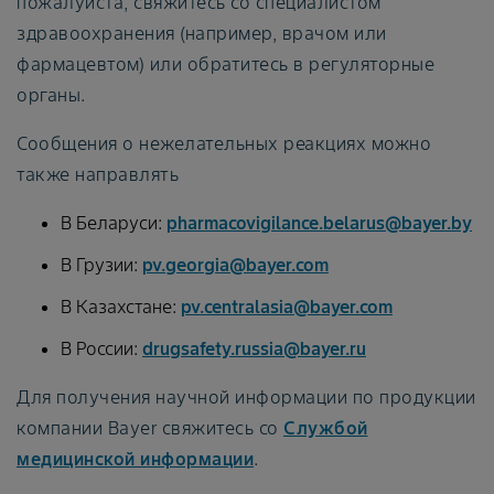
пожалуйста, свяжитесь со специалистом
здравоохранения (например, врачом или
фармацевтом) или обратитесь в регуляторные
органы.
Сообщения о нежелательных реакциях можно
также направлять
В Беларуси:
pharmacovigilance.belarus@bayer.by
В Грузии:
pv.georgia@bayer.com
В Казахстане:
pv.centralasia@bayer.com
В России:
drugsafety.russia@bayer.ru
Для получения научной информации по продукции
компании Bayer свяжитесь со
Службой
медицинской информации
.